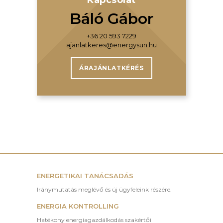
Kapcsolat
Báló Gábor
+36 20 593 7229
ajanlatkeres@energysun.hu
ÁRAJÁNLATKÉRÉS
ENERGETIKAI TANÁCSADÁS
Iránymutatás meglévő és új ügyfeleink részére.
ENERGIA KONTROLLING
Hatékony energiagazdálkodás szakértői