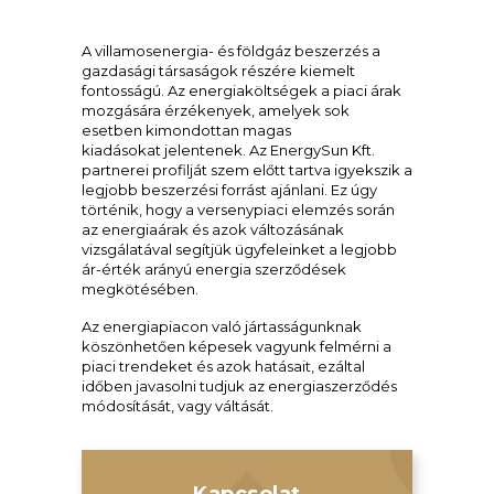
A villamosenergia- és földgáz beszerzés a
gazdasági társaságok részére kiemelt
fontosságú. Az energiaköltségek a piaci árak
mozgására érzékenyek, amelyek sok
esetben kimondottan magas
kiadásokat jelentenek. Az EnergySun Kft.
partnerei profilját szem előtt tartva igyekszik a
legjobb beszerzési forrást ajánlani. Ez úgy
történik, hogy a versenypiaci elemzés során
az energiaárak és azok változásának
vizsgálatával segítjük ügyfeleinket a legjobb
ár-érték arányú energia szerződések
megkötésében.
Az energiapiacon való jártasságunknak
köszönhetően képesek vagyunk felmérni a
piaci trendeket és azok hatásait, ezáltal
időben javasolni tudjuk az energiaszerződés
módosítását, vagy váltását.