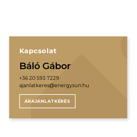
Kapcsolat
Báló Gábor
+36 20 593 7229
ajanlatkeres@energysun.hu
ÁRAJÁNLATKÉRÉS